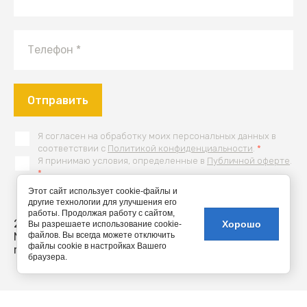
Отправить
Я согласен на обработку моих персональных данных в
соответствии с
Политикой конфиденциальности
.
*
Я принимаю условия, определенные в
Публичной оферте
.
*
Этот сайт использует cookie-файлы и
другие технологии для улучшения его
Sup-
работы. Продолжая работу с сайтом,
2014-2026
Не является
Хорошо
Вы разрешаете использование cookie-
доски
NN.Supboard-
файлов. Вы всегда можете отключить
публичной офертой
файлы cookie в настройках Вашего
russia.ru
браузера.